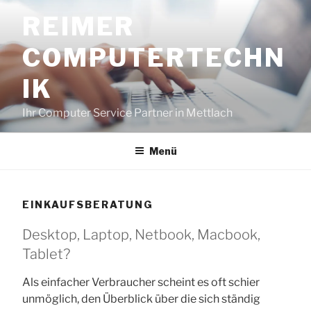
Zum
REIMER
Inhalt
springen
COMPUTERTECHN
IK
Ihr Computer Service Partner in Mettlach
Menü
EINKAUFSBERATUNG
Desktop, Laptop, Netbook, Macbook,
Tablet?
Als einfacher Verbraucher scheint es oft schier
unmöglich, den Überblick über die sich ständig